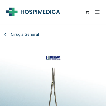
Ir al contenido
Cirugía General