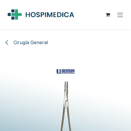
Ir al contenido
Cirugía General