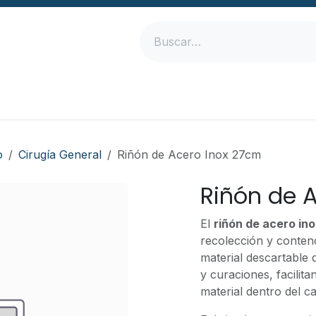
Inicio
Productos
Empresa
Contáctanos
o
Cirugía General
Riñón de Acero Inox 27cm
Riñón de 
El
riñón de acero in
recolección y contenc
material descartable 
y curaciones, facilit
material dentro del c