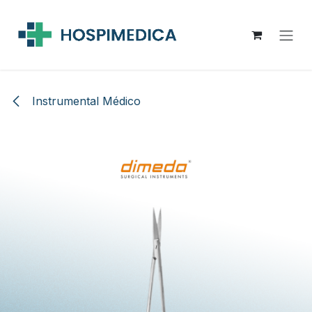
Ir al contenido
Instrumental Médico