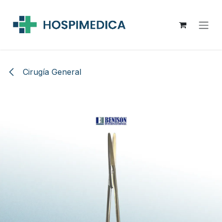
Ir al contenido
Cirugía General