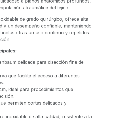
cuidadoso a planos anatómicos profundos,
pulación atraumática del tejido.
oxidable de grado quirúrgico, ofrece alta
idad y un desempeño confiable, manteniendo
ad incluso tras un uso continuo y repetidos
ción.
cipales:
enbaum delicada para disección fina de
va que facilita el acceso a diferentes
s.
 cm, ideal para procedimientos que
cisión.
que permiten cortes delicados y
o inoxidable de alta calidad, resistente a la