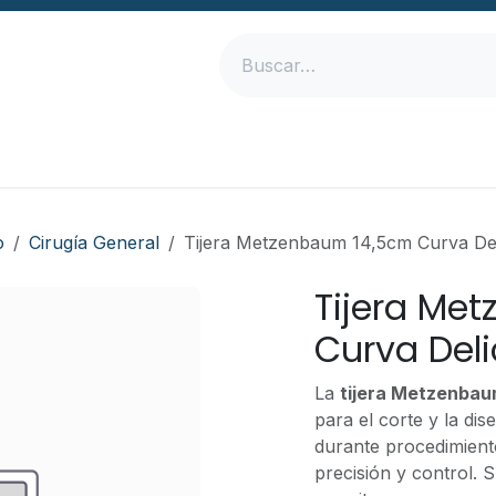
Inicio
Productos
Empresa
Contáctanos
o
Cirugía General
Tijera Metzenbaum 14,5cm Curva De
Tijera Me
Curva Del
La
tijera Metzenbau
para el corte y la dis
durante procedimient
precisión y control. 