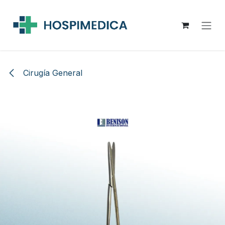
Ir al contenido
Cirugía General