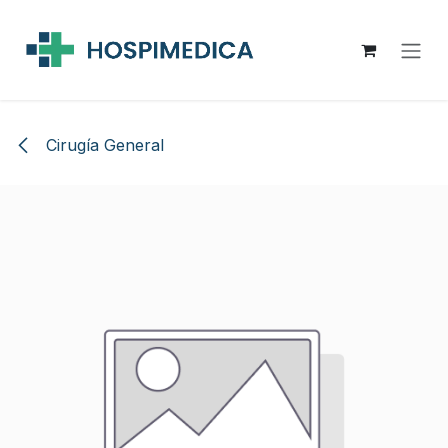
Ir al contenido
Cirugía General