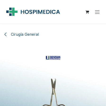
Ir al contenido
Cirugía General