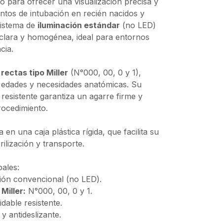
o para ofrecer una visualización precisa y
ntos de intubación en recién nacidos y
sistema de
iluminación estándar
(no LED)
clara y homogénea, ideal para entornos
cia.
 rectas tipo Miller
(N°000, 00, 0 y 1),
s edades y necesidades anatómicas. Su
esistente garantiza un agarre firme y
ocedimiento.
 en una caja plástica rígida, que facilita su
ilización y transporte.
pales:
ción convencional (no LED).
Miller:
N°000, 00, 0 y 1.
dable resistente.
 antideslizante.