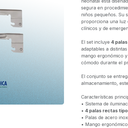
neonatal está diseñad
segura en procedimie
niños pequeños. Su 
proporciona una luz 
clínicos y de emergen
El set incluye
4 palas
adaptables a distinta
mango ergonómico y r
cómodo durante el pr
El conjunto se entrega
almacenamiento, ester
Características princi
• Sistema de ilumina
•
4 palas rectas tipo 
• Palas de acero inoxi
• Mango ergonómico y