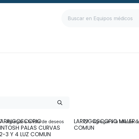
Inicio
Productos
Empresa
Contáctanos
LARINGOSCOPIO
LARINGOSCOPIO MILLER 
Agregar a la lista de deseos
Agregar a la lista de 
INTOSH PALAS CURVAS
COMUN
-2-3 Y 4 LUZ COMUN