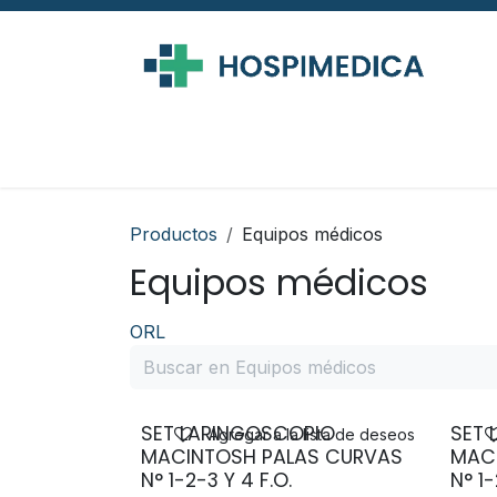
Ir al contenido
Productos
Equipos médicos
Equipos médicos
ORL
SET LARINGOSCOPIO
SET 
Agregar a la lista de deseos
MACINTOSH PALAS CURVAS
MAC
N° 1-2-3 Y 4 F.O.
N° 1