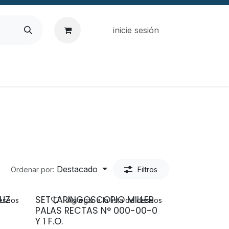
inicie sesión
Destacado
Ordenar por:
Filtros
LUZ
SET LARINGOSCOPIO MILLER
deseos
Agregar a la lista de deseos
PALAS RECTAS N° 000-00-0
Y 1 F.O.