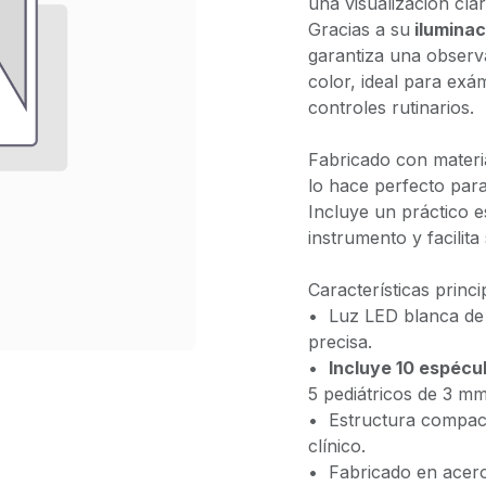
una visualización clar
Gracias a su
iluminac
garantiza una observa
color, ideal para exá
controles rutinarios.
Fabricado con material
lo hace perfecto para
Incluye un práctico e
instrumento y facilit
Características princi
•⁠ ⁠Luz LED blanca de 
precisa.
•⁠ ⁠
Incluye 10 espécu
5 pediátricos de 3 mm
•⁠ ⁠Estructura compac
clínico.
•⁠ ⁠Fabricado en acero