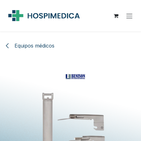
Ir al contenido
Equipos médicos