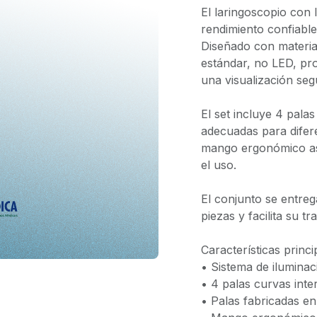
El laringoscopio con
rendimiento confiable
Diseñado con material
estándar, no LED, pr
una visualización seg
El set incluye 4 palas
adecuadas para difere
mango ergonómico as
el uso.
El conjunto se entreg
piezas y facilita su 
Características princi
• Sistema de ilumina
• 4 palas curvas inte
• Palas fabricadas en