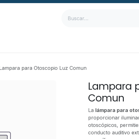
Inicio
Productos
Empresa
Contáctanos
Lampara para Otoscopio Luz Comun
Lampara p
Comun
La
lámpara para oto
proporcionar ilumina
otoscópicos, permiti
conducto auditivo ex