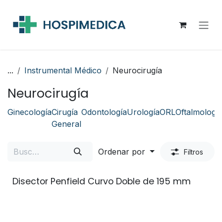
Ir al contenido
...
Instrumental Médico
Neurocirugía
Neurocirugía
Ginecología
Cirugía
Odontología
Urología
ORL
Oftalmologí
General
Ordenar por
Filtros
Disector Penfield Curvo Doble de 195 mm