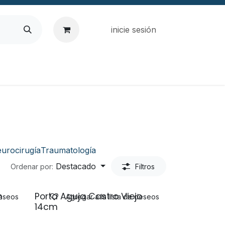
inicie sesión
urocirugía
Traumatología
Destacado
Ordenar por:
Filtros
m
Porta Aguja Castro Viejo
deseos
Agregar a la lista de deseos
14cm